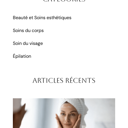
Beauté et Soins esthétiques
Soins du corps
Soin du visage
Épilation
Articles récents
Mic
aigu
rad
à S
le t