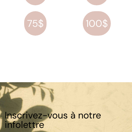
75$
100$
Inscrivez-vous à notre
infolettre