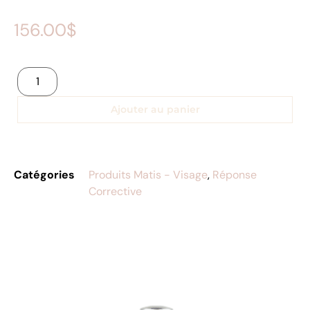
156.00
$
Ajouter au panier
Catégories
Produits Matis - Visage
,
Réponse
Corrective