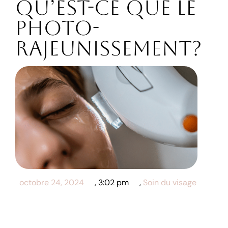
Qu’est-ce que le
photo-
rajeunissement?
octobre 24, 2024
,
3:02 pm
,
Soin du visage