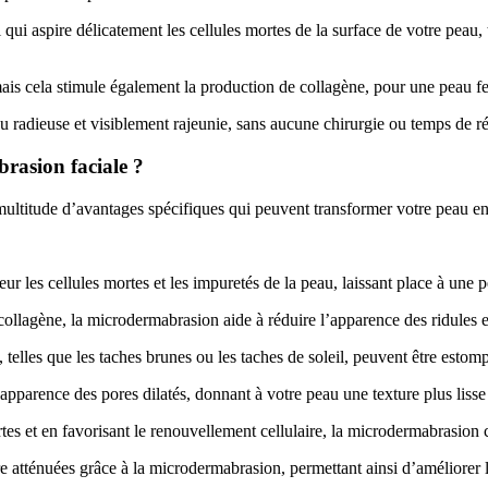
i aspire délicatement les cellules mortes de la surface de votre peau, t
ais cela stimule également la production de collagène, pour une peau f
u radieuse et visiblement rajeunie, sans aucune chirurgie ou temps de r
brasion faciale ?
multitude d’avantages spécifiques qui peuvent transformer votre peau en
les cellules mortes et les impuretés de la peau, laissant place à une pe
 collagène, la microdermabrasion aide à réduire l’apparence des ridules 
telles que les taches brunes ou les taches de soleil, peuvent être esto
parence des pores dilatés, donnant à votre peau une texture plus lisse e
rtes et en favorisant le renouvellement cellulaire, la microdermabrasio
e atténuées grâce à la microdermabrasion, permettant ainsi d’améliorer 