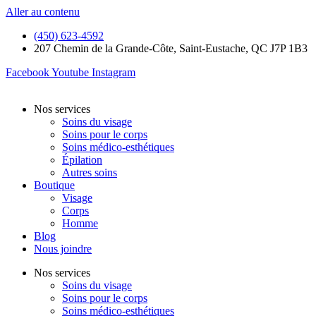
Aller au contenu
(450) 623-4592
207 Chemin de la Grande-Côte, Saint-Eustache, QC J7P 1B3
Facebook
Youtube
Instagram
Nos services
Soins du visage
Soins pour le corps
Soins médico-esthétiques
Épilation
Autres soins
Boutique
Visage
Corps
Homme
Blog
Nous joindre
Nos services
Soins du visage
Soins pour le corps
Soins médico-esthétiques