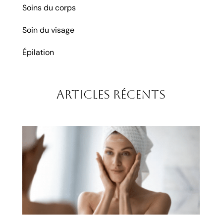
Soins du corps
Soin du visage
Épilation
Articles récents
Mic
aigu
rad
à S
le t
ava
raje
raff
tran