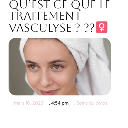
Qu’est-ce que le
traitement
vasculyse ? ??‍
mars 10, 2023
,
4:54 pm
,
Soins du corps