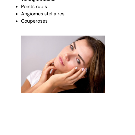
Points rubis
Angiomes stellaires
Couperoses
Comment le
traitement esthétique
vasculyse aide à