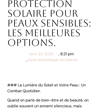
Protection
solaire pour
peaux sensibles:
Les meilleures
options.
avril 23, 2024
,
6:21 pm
,
soins esthetiques et beaute
### La Lumière du Soleil et Votre Peau : Un
Combat Quotidien
Quand on parle de bien-être et de beauté, on
oublie souvent un ennemi silencieux, mais