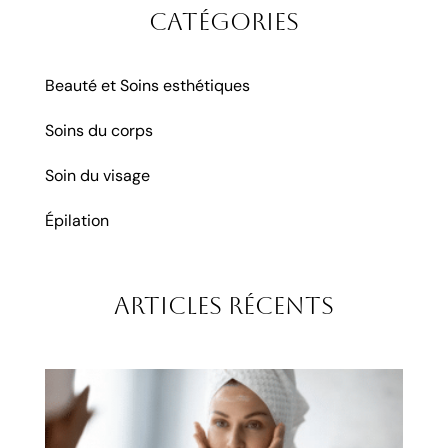
Catégories
Beauté et Soins esthétiques
Soins du corps
Soin du visage
Épilation
Articles récents
Mic
aigu
rad
à S