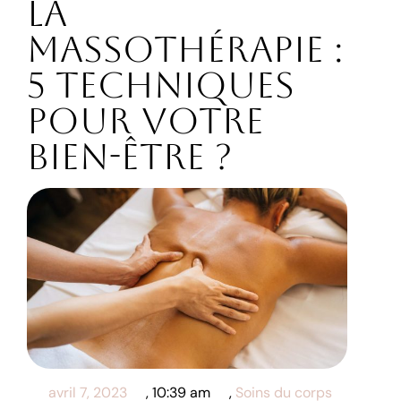
La
massothérapie :
5 techniques
pour votre
bien-être ?
avril 7, 2023
,
10:39 am
,
Soins du corps