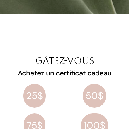
Gâtez-vous
Achetez un certificat cadeau
25$
50$
75$
100$