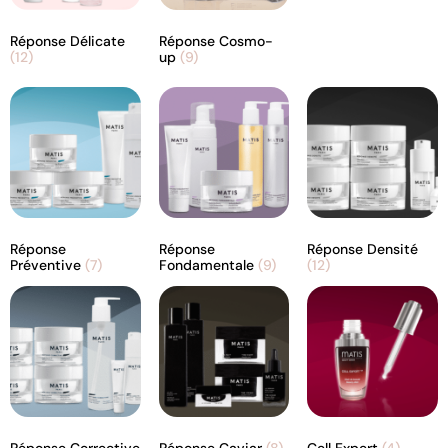
Réponse Délicate
Réponse Cosmo-
(12)
up
(9)
Réponse
Réponse
Réponse Densité
Préventive
(7)
Fondamentale
(9)
(12)
Réponse Corrective
Réponse Caviar
(8)
Cell Expert
(4)