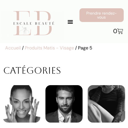
Prendre rendez-
vous
0
Accueil
/
Produits Matis - Visage
/ Page 5
Catégories