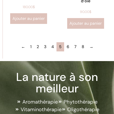
d’oie
180.00
$
90.00
$
Ajouter au panier
Ajouter au panier
←
1
2
3
4
5
6
7
8
→
La nature à son
meilleur
Aromathérapie
Phytothérapie
Vitaminothérapie
Oligothérapie