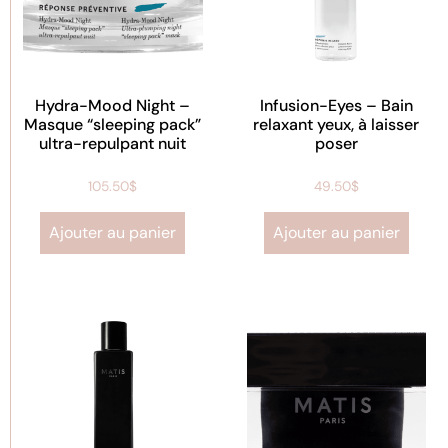
Hydra-Mood Night –
Infusion-Eyes – Bain
Masque “sleeping pack”
relaxant yeux, à laisser
ultra-repulpant nuit
poser
105.50
$
49.50
$
Ajouter au panier
Ajouter au panier