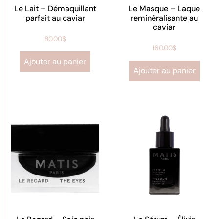
Le Lait – Démaquillant
Le Masque – Laque
parfait au caviar
reminéralisante au
caviar
80.00
$
160.00
$
Ajouter au panier
Ajouter au panier