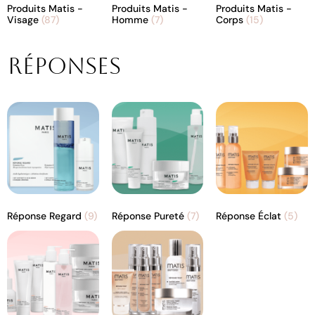
Produits Matis -
Produits Matis -
Produits Matis -
Visage
(87)
Homme
(7)
Corps
(15)
Réponses
Réponse Regard
(9)
Réponse Pureté
(7)
Réponse Éclat
(5)