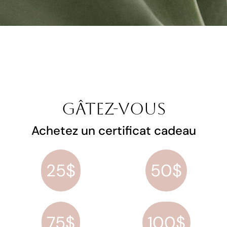
Gâtez-vous
Achetez un certificat cadeau
25$
50$
75$
100$