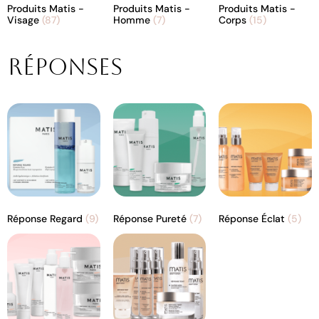
Produits Matis -
Produits Matis -
Produits Matis -
Visage
(87)
Homme
(7)
Corps
(15)
Réponses
Réponse Regard
(9)
Réponse Pureté
(7)
Réponse Éclat
(5)