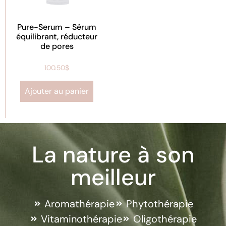
Pure-Serum – Sérum
équilibrant, réducteur
de pores
100.50
$
Ajouter au panier
La nature à son
meilleur
Aromathérapie
Phytothérapie
Vitaminothérapie
Oligothérapie