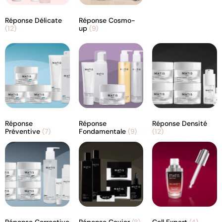
Réponse Délicate
Réponse Cosmo-
(12)
up
(9)
Réponse
Réponse
Réponse Densité
Préventive
(7)
Fondamentale
(9)
(12)
Réponse Corrective
Réponse Caviar
(8)
Cell Expert
(4)